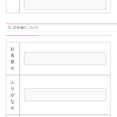
お
名
前
※
ふ
り
が
な
※