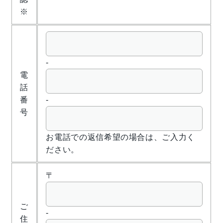
※
-
電
話
番
-
号
お電話での返信希望の場合は、ご入力く
ださい。
〒
ご
-
住