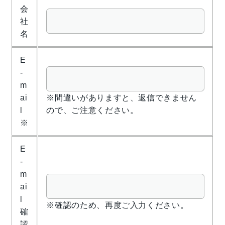
会
社
名
E
-
m
ai
※間違いがありますと、返信できません
l
ので、ご注意ください。
※
E
-
m
ai
l
※確認のため、再度ご入力ください。
確
認