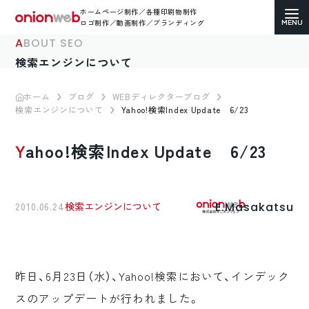
ホームページ制作／各種印刷物制作
ロゴ制作／動画制作／ブランディング
ABOUT SEO
検索エンジンについて
ホーム
ブログ
WEBディレクターブログ
検索エンジンについて
Yahoo!検索Index Update 6/23
ホームページ制作
Yahoo!検索Index Update 6/23
コーポレートサイト
ECサイト（通販）制作
E.Masakatsu
2010.06.24
検索エンジンについて
LP（ランディングページ）制作
求人・採用サイト制作
昨日、6月23日（水）、Yahoo!検索において、インデック
各種印刷物デザイン
スのアップデートが行われました。