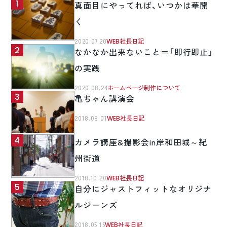
真面目にやってれば、いつかは華開
く
2020.07.20
WEB社長日記
なかなか出来ないこと＝「即行即止」
の実践
2020.08.24
ホームページ制作について
亀ちゃん講演会
2018.08.01
WEB社長日記
カメラ講座&撮影会in岸和田城～紀
州街道
2018.10.20
WEB社長日記
自分にジャストフィットなオリジナ
ルジーンズ
2018.05.15
WEB社長日記