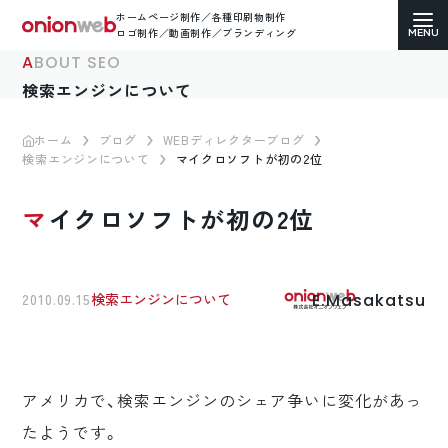
ホームページ制作／各種印刷物制作
ロゴ制作／動画制作／ブランディング
ABOUT SEO
検索エンジンについて
ホーム
ブログ
WEBディレクターブログ
検索エンジンについて
マイクロソフトが初の2位
ホームページ制作
マイクロソフトが初の2位
コーポレートサイト
ECサイト（通販）制作
E.Masakatsu
2010.09.15
検索エンジンについて
LP（ランディングページ）制作
求人・採用サイト制作
アメリカで、検索エンジンのシェア争いに変化があっ
各種印刷物デザイン
たようです。