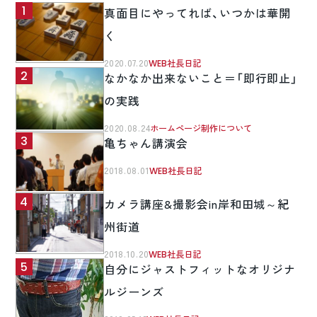
真面目にやってれば、いつかは華開
く
2020.07.20
WEB社長日記
なかなか出来ないこと＝「即行即止」
の実践
2020.08.24
ホームページ制作について
亀ちゃん講演会
2018.08.01
WEB社長日記
カメラ講座&撮影会in岸和田城～紀
州街道
2018.10.20
WEB社長日記
自分にジャストフィットなオリジナ
ルジーンズ