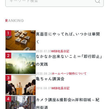
検
RANKING
真面目にやってれば、いつかは華開
く
2020.07.20
WEB社長日記
なかなか出来ないこと＝「即行即止」
の実践
2020.08.24
ホームページ制作について
亀ちゃん講演会
2018.08.01
WEB社長日記
カメラ講座&撮影会in岸和田城～紀
州街道