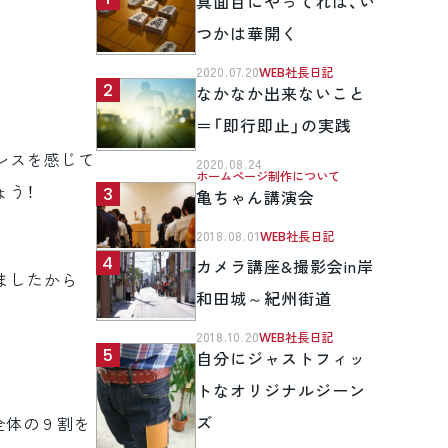
真面目にやってれば、い
つかは華開く
2020.07.20
WEB社長日記
なかなか出来ないこと
＝「即行即止」の実践
レスを感じて
2020.08.24
ホームページ制作について
ょう！
亀ちゃん講演会
2018.08.01
WEB社長日記
カメラ講座&撮影会in岸
ましたから
和田城～紀州街道
2018.10.20
WEB社長日記
自分にジャストフィッ
トなオリジナルジーン
ズ
、全体の９割を