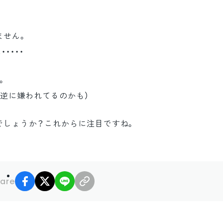
ません。
・・・・
。
、逆に嫌われてるのかも）
でしょうか？これからに注目ですね。
facebook
X
LINE
リンクコピー
are