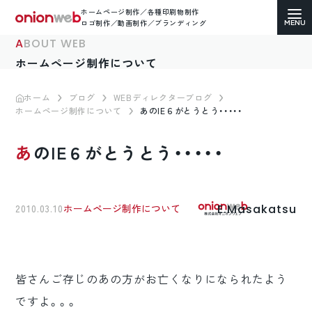
ホームページ制作／各種印刷物制作
ロゴ制作／動画制作／ブランディング
ABOUT WEB
ホームページ制作について
ホーム
ブログ
WEBディレクターブログ
ホームページ制作について
あのIE６がとうとう・・・・・
ホームページ制作
あのIE６がとうとう・・・・・
コーポレートサイト
ECサイト（通販）制作
E.Masakatsu
2010.03.10
ホームページ制作について
LP（ランディングページ）制作
求人・採用サイト制作
皆さんご存じのあの方がお亡くなりになられたよう
各種印刷物デザイン
ですよ。。。