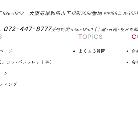
〒596-0823 大阪府岸和田市下松町5058番地 MM88ビル305
072-447-8777
L
受付時間 9:00~18:00 （土曜・日曜・祝日を
S
TOPICS
ページ
よくある質問
企
（チラシ・パンフレット等）
会
ーク
ディング