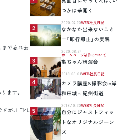
真面目にやってれば、い
つかは華開く
2020.07.20
WEB社長日記
なかなか出来ないこと
＝「即行即止」の実践
んまで忘れ去
2020.08.24
ホームページ制作について
亀ちゃん講演会
2018.08.01
WEB社長日記
カメラ講座&撮影会in岸
あります。
和田城～紀州街道
2018.10.20
WEB社長日記
が、HTML
自分にジャストフィッ
トなオリジナルジーン
ズ