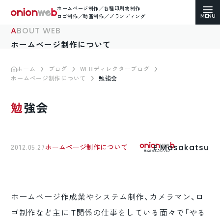
ホームページ制作／各種印刷物制作
ロゴ制作／動画制作／ブランディング
ABOUT WEB
ホームページ制作について
ホーム
ブログ
WEBディレクターブログ
ホームページ制作について
勉強会
ホームページ制作
勉強会
コーポレートサイト
ECサイト（通販）制作
E.Masakatsu
2012.05.27
ホームページ制作について
LP（ランディングページ）制作
求人・採用サイト制作
ホームページ作成業やシステム制作、カメラマン、ロ
各種印刷物デザイン
ゴ制作など主にIT関係の仕事をしている面々で「やる