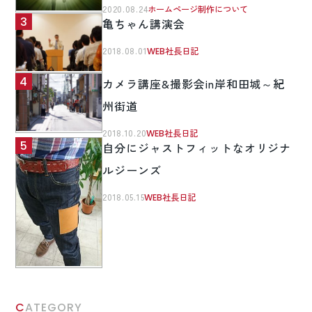
2020.08.24
ホームページ制作について
亀ちゃん講演会
2018.08.01
WEB社長日記
カメラ講座&撮影会in岸和田城～紀
州街道
2018.10.20
WEB社長日記
自分にジャストフィットなオリジナ
ルジーンズ
2018.05.15
WEB社長日記
CATEGORY