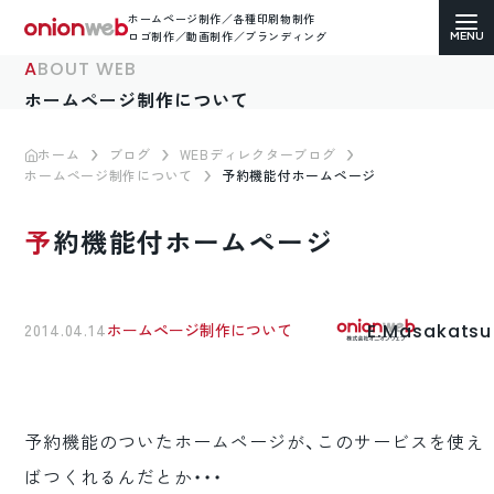
ホームページ制作／各種印刷物制作
ロゴ制作／動画制作／ブランディング
ABOUT WEB
ホームページ制作について
ホーム
ブログ
WEBディレクターブログ
ホームページ制作について
予約機能付ホームページ
ホームページ制作
予約機能付ホームページ
コーポレートサイト
ECサイト（通販）制作
E.Masakatsu
2014.04.14
ホームページ制作について
LP（ランディングページ）制作
求人・採用サイト制作
予約機能のついたホームページが、このサービスを使え
各種印刷物デザイン
ばつくれるんだとか・・・