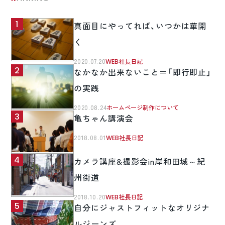
真面目にやってれば、いつかは華開
く
2020.07.20
WEB社長日記
なかなか出来ないこと＝「即行即止」
の実践
2020.08.24
ホームページ制作について
亀ちゃん講演会
2018.08.01
WEB社長日記
カメラ講座&撮影会in岸和田城～紀
州街道
2018.10.20
WEB社長日記
自分にジャストフィットなオリジナ
ルジーンズ