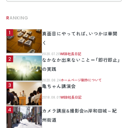
RANKING
真面目にやってれば、いつかは華開
く
2020.07.20
WEB社長日記
なかなか出来ないこと＝「即行即止」
の実践
2020.08.24
ホームページ制作について
亀ちゃん講演会
2018.08.01
WEB社長日記
カメラ講座&撮影会in岸和田城～紀
州街道