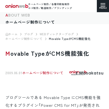
ホームページ制作／各種印刷物制作
ロゴ制作／動画制作／ブランディング
ABOUT WEB
ホームページ制作について
ホーム
ブログ
WEBディレクターブログ
ホームページ制作について
Movable TypeがCMS機能強化
ホームページ制作
Movable TypeがCMS機能強化
コーポレートサイト
ECサイト（通販）制作
E.Masakatsu
2009.06.01
ホームページ制作について
LP（ランディングページ）制作
求人・採用サイト制作
ブログツールである Movable Type にCMS機能を強
各種印刷物デザイン
化するプラグイン「Power CMS for MT」が発売され