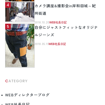
カメラ講座&撮影会in岸和田城～紀
州街道
2018.10.20
WEB社長日記
自分にジャストフィットなオリジナ
ルジーンズ
2018.05.15
WEB社長日記
CATEGORY
WEBディレクターブログ
WEB社長日記