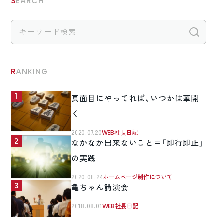
SEARCH
検
RANKING
真面目にやってれば、いつかは華開
く
2020.07.20
WEB社長日記
なかなか出来ないこと＝「即行即止」
の実践
2020.08.24
ホームページ制作について
亀ちゃん講演会
2018.08.01
WEB社長日記