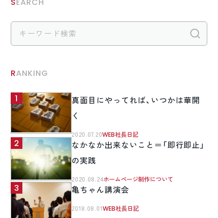
SEARCH
検
RANKING
真面目にやってれば、いつかは華開
く
2020.07.20
WEB社長日記
なかなか出来ないこと＝「即行即止」
の実践
2020.08.24
ホームページ制作について
亀ちゃん講演会
2018.08.01
WEB社長日記