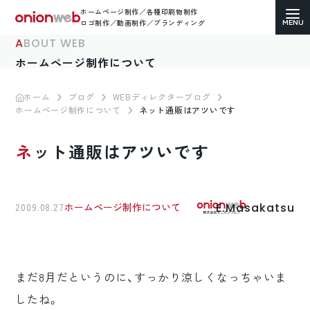
ホームページ制作／各種印刷物制作
ロゴ制作／動画制作／ブランディング
ABOUT WEB
ホームページ制作について
ホーム
ブログ
WEBディレクターブログ
ホームページ制作について
ネット通販はアツいです
ホームページ制作
ネット通販はアツいです
コーポレートサイト
ECサイト（通販）制作
E.Masakatsu
2009.08.27
ホームページ制作について
LP（ランディングページ）制作
求人・採用サイト制作
まだ8月だというのに、すっかり涼しくなっちゃいま
各種印刷物デザイン
したね。