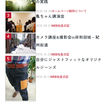
の実践
2020.08.24
ホームページ制作について
亀ちゃん講演会
2018.08.01
WEB社長日記
カメラ講座&撮影会in岸和田城～紀
州街道
2018.10.20
WEB社長日記
自分にジャストフィットなオリジナ
ルジーンズ
2018.05.15
WEB社長日記