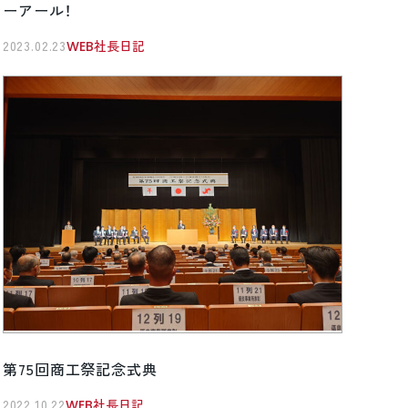
ーアール！
2023.02.23
WEB社長日記
第75回商工祭記念式典
2022.10.22
WEB社長日記