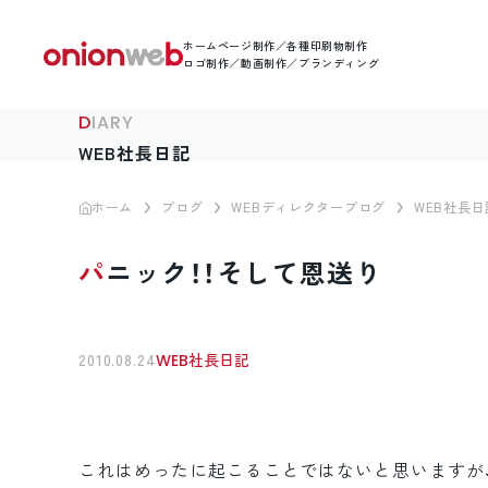
ホームページ制作／各種印刷物制作
ロゴ制作／動画制作／ブランディング
DIARY
WEB社長日記
ホーム
ブログ
WEBディレクターブログ
WEB社長日
パニック！！そして恩送り
2010.08.24
WEB社長日記
これはめったに起こることではないと思いますが