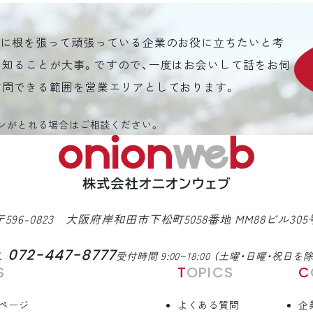
元に根を張って頑張っている企業のお役に立ちたいと考
を知ることが大事。ですので、一度はお会いして話をお伺
訪問できる範囲を営業エリアとしております。
ンがとれる場合はご相談ください。
〒596-0823 大阪府岸和田市下松町5058番地 MM88ビル305
072-447-8777
L
受付時間 9:00~18:00 （土曜・日曜・祝日を
S
TOPICS
ページ
よくある質問
企