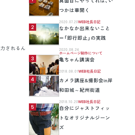
真面目にやってれば、い
つかは華開く
2020.07.20
WEB社長日記
なかなか出来ないこと
＝「即行即止」の実践
入力されるん
2020.08.24
ホームページ制作について
亀ちゃん講演会
2018.08.01
WEB社長日記
カメラ講座&撮影会in岸
和田城～紀州街道
2018.10.20
WEB社長日記
自分にジャストフィッ
トなオリジナルジーン
ズ