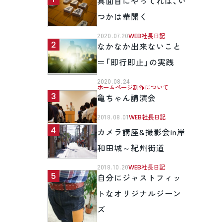
真面目にやってれば、い
つかは華開く
2020.07.20
WEB社長日記
なかなか出来ないこと
＝「即行即止」の実践
2020.08.24
ホームページ制作について
亀ちゃん講演会
2018.08.01
WEB社長日記
カメラ講座&撮影会in岸
和田城～紀州街道
2018.10.20
WEB社長日記
自分にジャストフィッ
トなオリジナルジーン
ズ