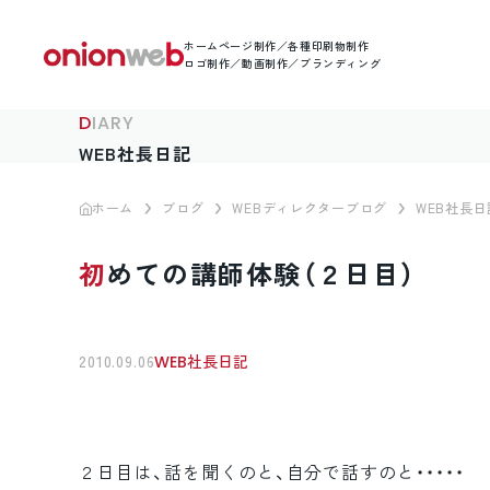
ホームページ制作／各種印刷物制作
ロゴ制作／動画制作／ブランディング
DIARY
WEB社長日記
ホーム
ブログ
WEBディレクターブログ
WEB社長日
初めての講師体験（２日目）
2010.09.06
WEB社長日記
２日目は、話を聞くのと、自分で話すのと・・・・・