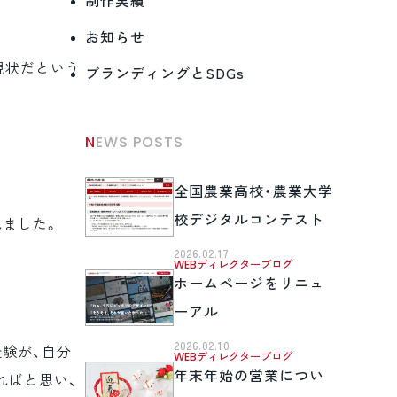
制作実績
お知らせ
現状だという
ブランディングとSDGs
NEWS POSTS
全国農業高校・農業大学
校デジタルコンテスト
れました。
2026.02.17
WEBディレクターブログ
ホームページをリニュ
ーアル
2026.02.10
験が、自分
WEBディレクターブログ
年末年始の営業につい
ればと思い、