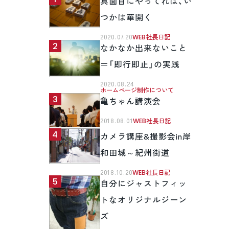
真面目にやってれば、い
つかは華開く
2020.07.20
WEB社長日記
なかなか出来ないこと
＝「即行即止」の実践
2020.08.24
ホームページ制作について
亀ちゃん講演会
2018.08.01
WEB社長日記
カメラ講座&撮影会in岸
和田城～紀州街道
2018.10.20
WEB社長日記
自分にジャストフィッ
トなオリジナルジーン
ズ