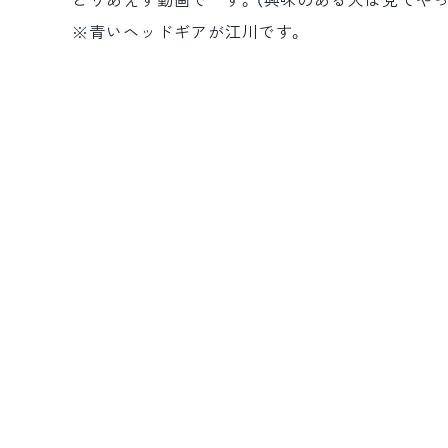
とりあえず動画でーす。（興味のある人は見てやっ
※青いヘッドギアが江川です。