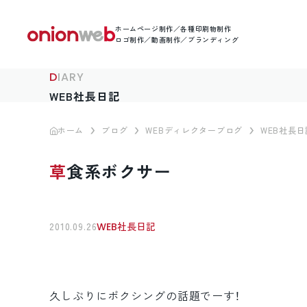
ホームページ制作／各種印刷物制作
ロゴ制作／動画制作／ブランディング
DIARY
WEB社長日記
ホーム
ブログ
WEBディレクターブログ
WEB社長日
草食系ボクサー
2010.09.26
WEB社長日記
久しぶりにボクシングの話題でーす！