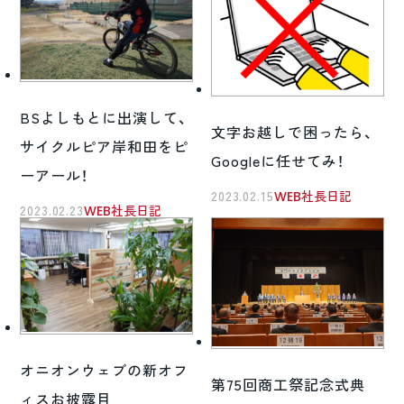
BSよしもとに出演して、
文字お越しで困ったら、
サイクルピア岸和田をピ
Googleに任せてみ！
ーアール！
2023.02.15
WEB社長日記
2023.02.23
WEB社長日記
オニオンウェブの新オフ
第75回商工祭記念式典
ィスお披露目