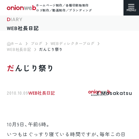
ホームページ制作／各種印刷物制作
ロゴ制作／動画制作／ブランディング
DIARY
WEB社長日記
ホーム
ブログ
WEBディレクターブログ
WEB社長日記
だんじり祭り
ホームページ制作
だんじり祭り
コーポレートサイト
ECサイト（通販）制作
E.Masakatsu
2010.10.09
WEB社長日記
LP（ランディングページ）制作
求人・採用サイト制作
10月9日、午前6時。
各種印刷物デザイン
いつもはぐっすり寝ている時間ですが、毎年この日