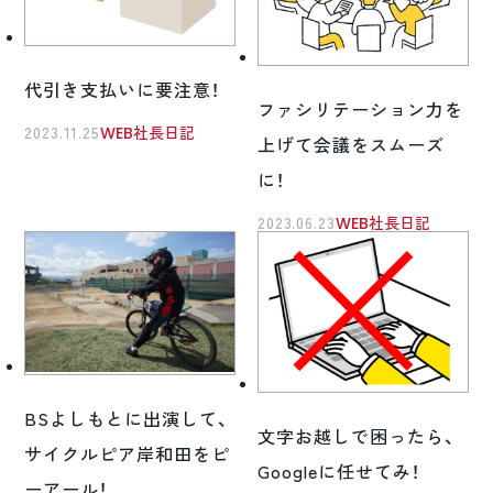
代引き支払いに要注意！
ファシリテーション力を
2023.11.25
WEB社長日記
上げて会議をスムーズ
に！
2023.06.23
WEB社長日記
BSよしもとに出演して、
文字お越しで困ったら、
サイクルピア岸和田をピ
Googleに任せてみ！
ーアール！