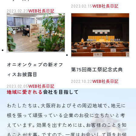
2023.02.15
WEB社長日記
2023.02.23
WEB社長日記
オニオンウェブの新オフ
第75回商工祭記念式典
ィスお披露目
2022.10.22
WEB社長日記
2023.02.05
WEB社長日記
地域に愛される
会社を目指して
わたしたちは、大阪府およびその周辺地域で、地元に
根を張って頑張っている企業のお役に立ちたいと考
えています。効果を出すためには、お客様のことを知
ることが大事。ですので、一度はお会いして話をお伺