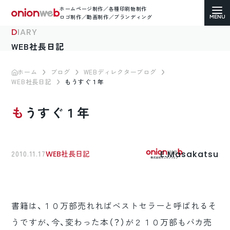
ホームページ制作／各種印刷物制作
ロゴ制作／動画制作／ブランディング
DIARY
WEB社長日記
ホーム
ブログ
WEBディレクターブログ
WEB社長日記
もうすぐ１年
ホームページ制作
もうすぐ１年
コーポレートサイト
ECサイト（通販）制作
E.Masakatsu
2010.11.17
WEB社長日記
LP（ランディングページ）制作
求人・採用サイト制作
書籍は、１０万部売れればベストセラーと呼ばれるそ
各種印刷物デザイン
うですが、今、変わった本（？）が２１０万部もバカ売