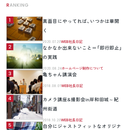
RANKING
真面目にやってれば、いつかは華開
く
2020.07.20
WEB社長日記
なかなか出来ないこと＝「即行即止」
の実践
2020.08.24
ホームページ制作について
亀ちゃん講演会
2018.08.01
WEB社長日記
カメラ講座&撮影会in岸和田城～紀
州街道
2018.10.20
WEB社長日記
自分にジャストフィットなオリジナ