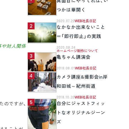
真面目にやってれば、い
つかは華開く
2020.07.20
WEB社長日記
なかなか出来ないこと
＝「即行即止」の実践
事や対人関係
2020.08.24
ホームページ制作について
亀ちゃん講演会
2018.08.01
WEB社長日記
カメラ講座&撮影会in岸
和田城～紀州街道
2018.10.20
WEB社長日記
自分にジャストフィッ
たのですが、
トなオリジナルジーン
ズ