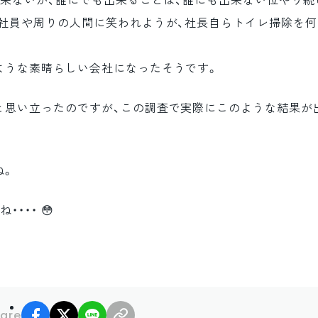
出来ないが、誰にでも出来ることは、誰にも出来ない位やり続
の社員や周りの人間に笑われようが、社長自らトイレ掃除を
ような素晴らしい会社になったそうです。
と思い立ったのですが、この調査で実際にこのような結果が
ね。
・・・ 😳
facebook
X
LINE
リンクコピー
are