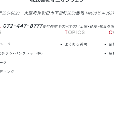
〒596-0823 大阪府岸和田市下松町5058番地 MM88ビル305
072-447-8777
L
受付時間 9:00~18:00 （土曜・日曜・祝日を
S
TOPICS
ページ
よくある質問
企
（チラシ・パンフレット等）
会
ーク
ディング