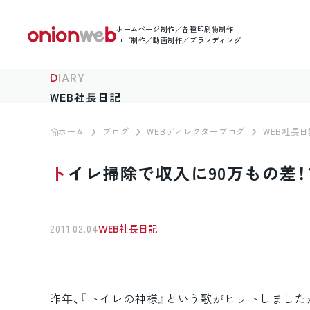
ホームページ制作／各種印刷物制作
ロゴ制作／動画制作／ブランディング
DIARY
WEB社長日記
ホーム
ブログ
WEBディレクターブログ
WEB社長日
トイレ掃除で収入に90万もの差！
2011.02.04
WEB社長日記
昨年、『トイレの神様』という歌がヒットしました