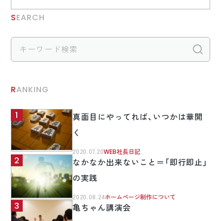
SEARCH
検
RANKING
真面目にやってれば、いつかは華開
く
2020.07.20
WEB社長日記
なかなか出来ないこと＝「即行即止」
の実践
2020.08.24
ホームページ制作について
亀ちゃん講演会