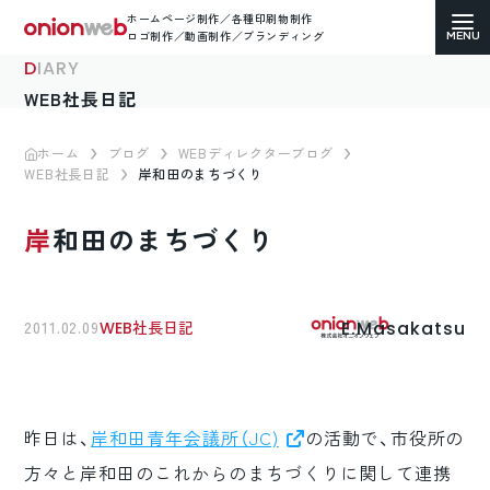
ホームページ制作／各種印刷物制作
ロゴ制作／動画制作／ブランディング
DIARY
WEB社長日記
ホーム
ブログ
WEBディレクターブログ
WEB社長日記
岸和田のまちづくり
ホームページ制作
岸和田のまちづくり
コーポレートサイト
ECサイト（通販）制作
E.Masakatsu
2011.02.09
WEB社長日記
LP（ランディングページ）制作
求人・採用サイト制作
昨日は、
岸和田青年会議所（JC)
の活動で、市役所の
各種印刷物デザイン
方々と岸和田のこれからのまちづくりに関して連携