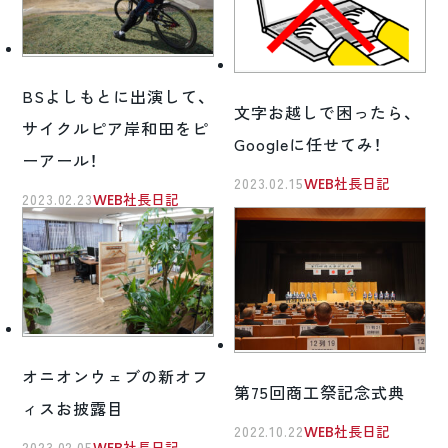
BSよしもとに出演して、
文字お越しで困ったら、
サイクルピア岸和田をピ
Googleに任せてみ！
ーアール！
2023.02.15
WEB社長日記
2023.02.23
WEB社長日記
オニオンウェブの新オフ
第75回商工祭記念式典
ィスお披露目
2022.10.22
WEB社長日記