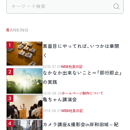
検
RANKING
真面目にやってれば、いつかは華開
く
2020.07.20
WEB社長日記
なかなか出来ないこと＝「即行即止」
の実践
2020.08.24
ホームページ制作について
亀ちゃん講演会
2018.08.01
WEB社長日記
カメラ講座&撮影会in岸和田城～紀