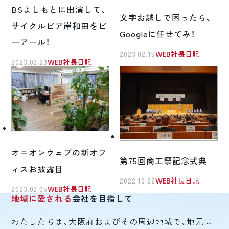
BSよしもとに出演して、
文字お越しで困ったら、
サイクルピア岸和田をピ
Googleに任せてみ！
ーアール！
2023.02.15
WEB社長日記
2023.02.23
WEB社長日記
オニオンウェブの新オフ
第75回商工祭記念式典
ィスお披露目
2022.10.22
WEB社長日記
2023.02.05
WEB社長日記
地域に愛される
会社を目指して
わたしたちは、大阪府およびその周辺地域で、地元に