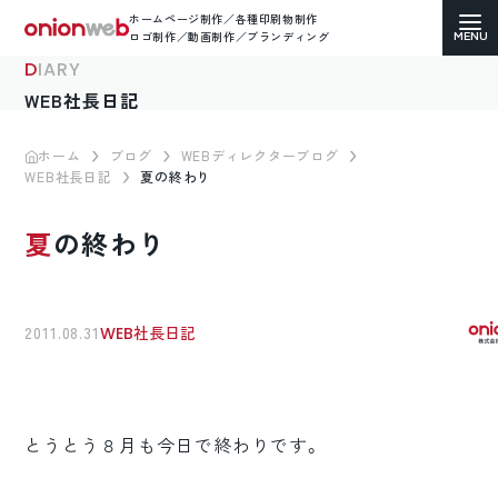
ホームページ制作／各種印刷物制作
ロゴ制作／動画制作／ブランディング
DIARY
WEB社長日記
ホーム
ブログ
WEBディレクターブログ
WEB社長日記
夏の終わり
ホームページ制作
夏の終わり
コーポレートサイト
ECサイト（通販）制作
2011.08.31
WEB社長日記
LP（ランディングページ）制作
求人・採用サイト制作
とうとう８月も今日で終わりです。
各種印刷物デザイン