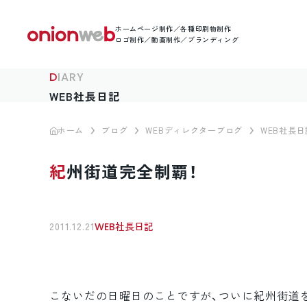
ホームページ制作／各種印刷物制作
ロゴ制作／動画制作／ブランディング
DIARY
WEB社長日記
ホーム
ブログ
WEBディレクターブログ
WEB社長日
紀州街道完全制覇！
2011.12.21
WEB社長日記
こないだの日曜日のことですが、ついに紀州街道