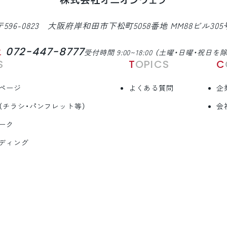
〒596-0823 大阪府岸和田市下松町5058番地 MM88ビル305
072-447-8777
L
受付時間 9:00~18:00 （土曜・日曜・祝日を
S
TOPICS
ページ
よくある質問
企
（チラシ・パンフレット等）
会
ーク
ディング