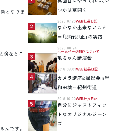
真面目にやってれば、い
つかは華開く
制覇となりま
2020.07.20
WEB社長日記
なかなか出来ないこと
＝「即行即止」の実践
2020.08.24
ホームページ制作について
危険なとこ
亀ちゃん講演会
2018.08.01
WEB社長日記
カメラ講座&撮影会in岸
和田城～紀州街道
2018.10.20
WEB社長日記
自分にジャストフィッ
トなオリジナルジーン
ズ
るんです。