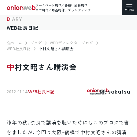
ホームページ制作／各種印刷物制作
ロゴ制作／動画制作／ブランディング
DIARY
WEB社長日記
ホーム
ブログ
WEBディレクターブログ
WEB社長日記
中村文昭さん講演会
ホームページ制作
中村文昭さん講演会
コーポレートサイト
ECサイト（通販）制作
E.Masakatsu
2012.01.14
WEB社長日記
LP（ランディングページ）制作
求人・採用サイト制作
昨年の秋、奈良で講演を聴いた時にもこのブログで書
各種印刷物デザイン
きましたが、今回は大阪・鶴橋で中村文昭さんの講演