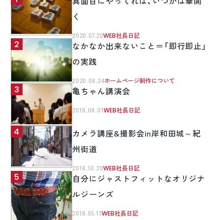
真面目にやってれば、いつかは華開
く
2020.07.20
WEB社長日記
なかなか出来ないこと＝「即行即止」
の実践
2020.08.24
ホームページ制作について
亀ちゃん講演会
2018.08.01
WEB社長日記
カメラ講座&撮影会in岸和田城～紀
州街道
2018.10.20
WEB社長日記
自分にジャストフィットなオリジナ
ルジーンズ
2018.05.15
WEB社長日記