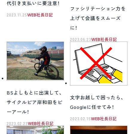
代引き支払いに要注意！
ファシリテーション力を
2023.11.25
WEB社長日記
上げて会議をスムーズ
に！
2023.06.23
WEB社長日記
BSよしもとに出演して、
文字お越しで困ったら、
サイクルピア岸和田をピ
Googleに任せてみ！
ーアール！
2023.02.15
WEB社長日記
2023.02.23
WEB社長日記