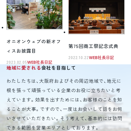
オニオンウェブの新オフ
第75回商工祭記念式典
ィスお披露目
2022.10.22
WEB社長日記
2023.02.05
WEB社長日記
地域に愛される
会社を目指して
わたしたちは、大阪府およびその周辺地域で、地元に
根を張って頑張っている企業のお役に立ちたいと考
えています。効果を出すためには、お客様のことを知
ることが大事。ですので、一度はお会いして話をお伺
いさせていただきたい。そう考えて、基本的には訪問
できる範囲を営業エリアとしております。