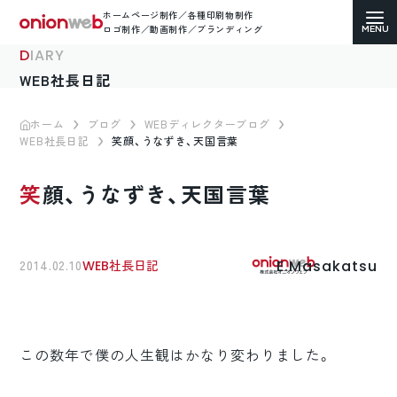
ホームページ制作／各種印刷物制作
ロゴ制作／動画制作／ブランディング
DIARY
WEB社長日記
ホーム
ブログ
WEBディレクターブログ
WEB社長日記
笑顔、うなずき、天国言葉
ホームページ制作
笑顔、うなずき、天国言葉
コーポレートサイト
ECサイト（通販）制作
E.Masakatsu
2014.02.10
WEB社長日記
LP（ランディングページ）制作
求人・採用サイト制作
この数年で僕の人生観はかなり変わりました。
各種印刷物デザイン