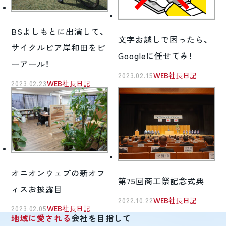
BSよしもとに出演して、
文字お越しで困ったら、
サイクルピア岸和田をピ
Googleに任せてみ！
ーアール！
2023.02.15
WEB社長日記
2023.02.23
WEB社長日記
オニオンウェブの新オフ
第75回商工祭記念式典
ィスお披露目
2022.10.22
WEB社長日記
2023.02.05
WEB社長日記
地域に愛される
会社を目指して