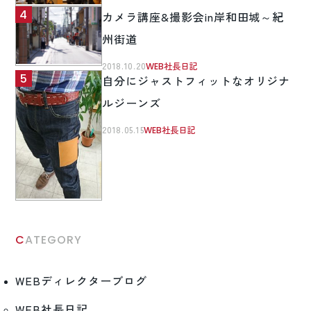
カメラ講座&撮影会in岸和田城～紀
州街道
2018.10.20
WEB社長日記
自分にジャストフィットなオリジナ
ルジーンズ
2018.05.15
WEB社長日記
CATEGORY
WEBディレクターブログ
WEB社長日記