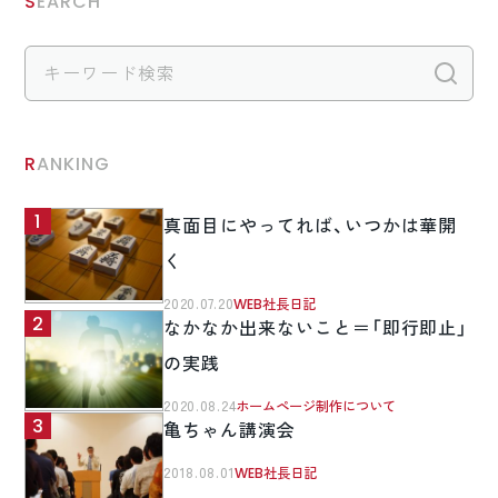
SEARCH
検
RANKING
真面目にやってれば、いつかは華開
く
2020.07.20
WEB社長日記
なかなか出来ないこと＝「即行即止」
の実践
2020.08.24
ホームページ制作について
亀ちゃん講演会
2018.08.01
WEB社長日記