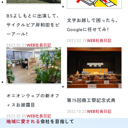
BSよしもとに出演して、
文字お越しで困ったら、
サイクルピア岸和田をピ
Googleに任せてみ！
ーアール！
2023.02.15
WEB社長日記
2023.02.23
WEB社長日記
オニオンウェブの新オフ
第75回商工祭記念式典
ィスお披露目
2022.10.22
WEB社長日記
2023.02.05
WEB社長日記
地域に愛される
会社を目指して