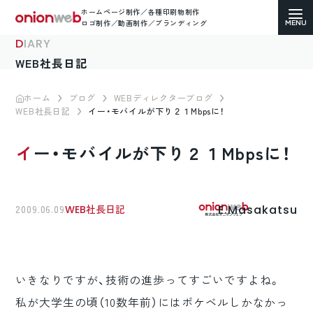
ホームページ制作／各種印刷物制作
ロゴ制作／動画制作／ブランディング
DIARY
WEB社長日記
ホーム
ブログ
WEBディレクターブログ
WEB社長日記
イー・モバイルが下り２１Mbpsに！
ホームページ制作
イー・モバイルが下り２１Mbpsに！
コーポレートサイト
ECサイト（通販）制作
E.Masakatsu
2009.06.09
WEB社長日記
LP（ランディングページ）制作
求人・採用サイト制作
いきなりですが、技術の進歩ってすごいですよね。
各種印刷物デザイン
私が大学生の頃（10数年前）にはポケベルしかなかっ