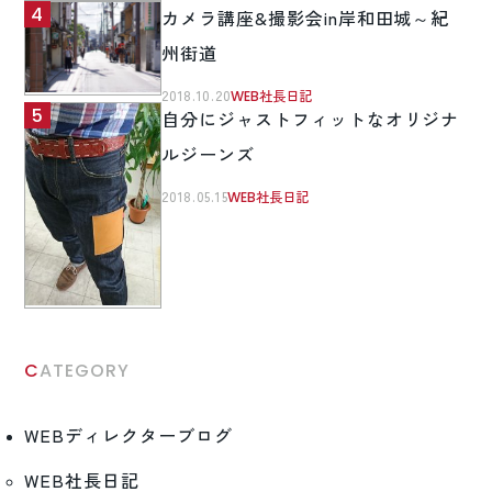
カメラ講座&撮影会in岸和田城～紀
州街道
2018.10.20
WEB社長日記
自分にジャストフィットなオリジナ
ルジーンズ
2018.05.15
WEB社長日記
CATEGORY
WEBディレクターブログ
WEB社長日記