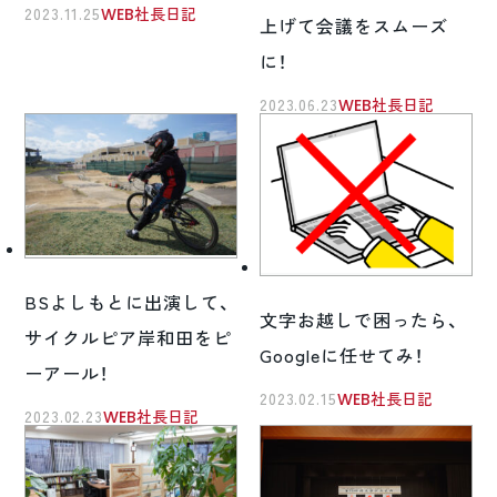
2023.11.25
WEB社長日記
上げて会議をスムーズ
に！
2023.06.23
WEB社長日記
BSよしもとに出演して、
文字お越しで困ったら、
サイクルピア岸和田をピ
Googleに任せてみ！
ーアール！
2023.02.15
WEB社長日記
2023.02.23
WEB社長日記