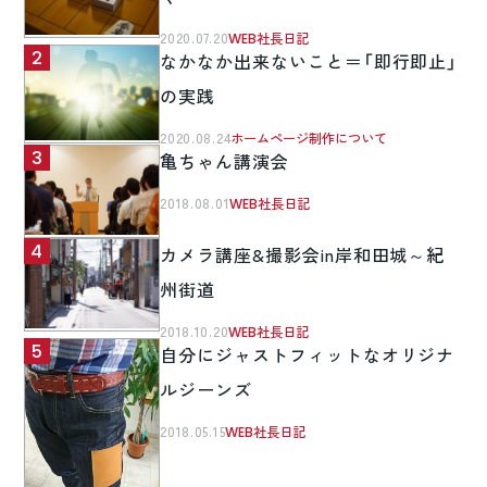
2020.07.20
WEB社長日記
なかなか出来ないこと＝「即行即止」
の実践
2020.08.24
ホームページ制作について
亀ちゃん講演会
2018.08.01
WEB社長日記
カメラ講座&撮影会in岸和田城～紀
州街道
2018.10.20
WEB社長日記
自分にジャストフィットなオリジナ
ルジーンズ
2018.05.15
WEB社長日記