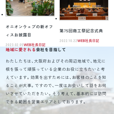
オニオンウェブの新オフ
第75回商工祭記念式典
ィスお披露目
2022.10.22
WEB社長日記
2023.02.05
WEB社長日記
地域に愛される
会社を目指して
わたしたちは、大阪府およびその周辺地域で、地元に
根を張って頑張っている企業のお役に立ちたいと考
えています。効果を出すためには、お客様のことを知
ることが大事。ですので、一度はお会いして話をお伺
いさせていただきたい。そう考えて、基本的には訪問
できる範囲を営業エリアとしております。