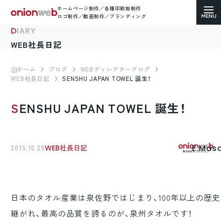
ホームページ制作／各種印刷物制作
ロゴ制作／動画制作／ブランディング
DIARY
WEB社長日記
ホーム
ブログ
WEBディレクターブログ
WEB社長日記
SENSHU JAPAN TOWEL 誕生！
ホームページ制作
SENSHU JAPAN TOWEL 誕生！
コーポレートサイト
ECサイト（通販）制作
E.Mas
2015.10.29
WEB社長日記
LP（ランディングページ）制作
求人・採用サイト制作
日本のタオル産業は泉佐野ではじまり、100年以上の歴
各種印刷物デザイン
継がれ、最高の品質を誇るのが、泉州タオルです！