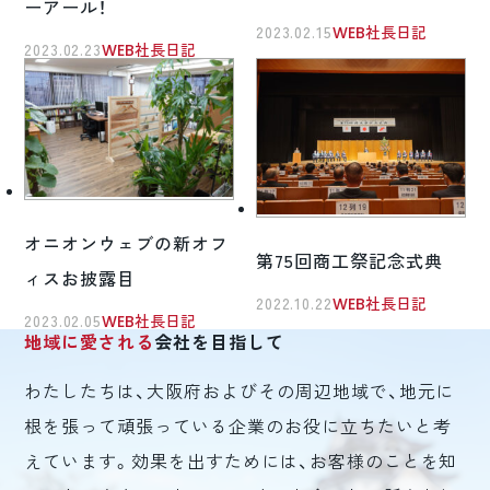
ーアール！
2023.02.15
WEB社長日記
2023.02.23
WEB社長日記
オニオンウェブの新オフ
第75回商工祭記念式典
ィスお披露目
2022.10.22
WEB社長日記
2023.02.05
WEB社長日記
地域に愛される
会社を目指して
わたしたちは、大阪府およびその周辺地域で、地元に
根を張って頑張っている企業のお役に立ちたいと考
えています。効果を出すためには、お客様のことを知