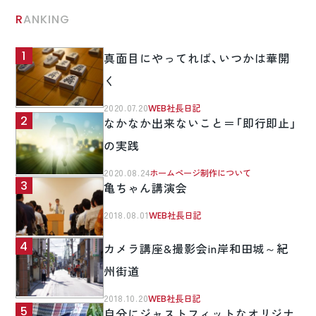
RANKING
真面目にやってれば、いつかは華開
く
2020.07.20
WEB社長日記
なかなか出来ないこと＝「即行即止」
の実践
2020.08.24
ホームページ制作について
亀ちゃん講演会
2018.08.01
WEB社長日記
カメラ講座&撮影会in岸和田城～紀
州街道
2018.10.20
WEB社長日記
自分にジャストフィットなオリジナ