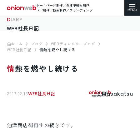
ホームページ制作／各種印刷物制作
ロゴ制作／動画制作／ブランディング
DIARY
WEB社長日記
ホーム
ブログ
WEBディレクターブログ
WEB社長日記
情熱を燃やし続ける
ホームページ制作
情熱を燃やし続ける
コーポレートサイト
ECサイト（通販）制作
E.Masakatsu
2017.02.13
WEB社長日記
LP（ランディングページ）制作
求人・採用サイト制作
油津商店街再生の続きです。
各種印刷物デザイン