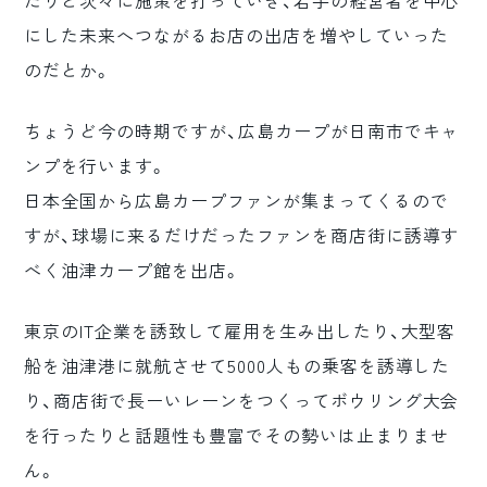
たりと次々に施策を打っていき、若手の経営者を中心
にした未来へつながるお店の出店を増やしていった
のだとか。
ちょうど今の時期ですが、広島カープが日南市でキャ
ンプを行います。
日本全国から広島カープファンが集まってくるので
すが、球場に来るだけだったファンを商店街に誘導す
べく油津カープ館を出店。
東京のIT企業を誘致して雇用を生み出したり、大型客
船を油津港に就航させて5000人もの乗客を誘導した
り、商店街で長ーいレーンをつくってボウリング大会
を行ったりと話題性も豊富でその勢いは止まりませ
ん。