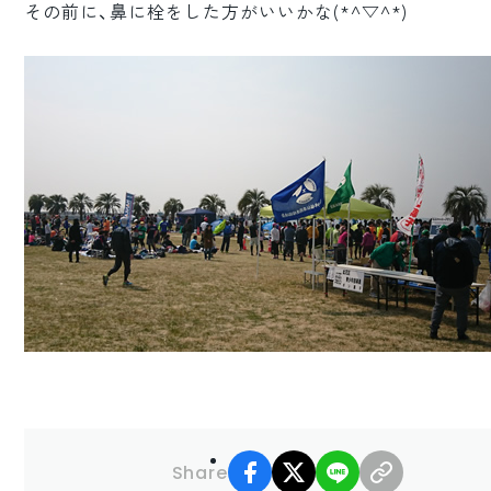
その前に、鼻に栓をした方がいいかな(*^▽^*)
facebook
X
LINE
リンクコ
Share