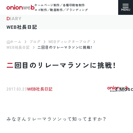
ホームページ制作／各種印刷物制作
ロゴ制作／動画制作／ブランディング
DIARY
WEB社長日記
ホーム
ブログ
WEBディレクターブログ
WEB社長日記
二回目のリレーマラソンに挑戦！
ホームページ制作
二回目のリレーマラソンに挑戦！
コーポレートサイト
ECサイト（通販）制作
E.Mas
2017.03.23
WEB社長日記
LP（ランディングページ）制作
求人・採用サイト制作
みなさんリレーマラソンって知ってますか？
各種印刷物デザイン