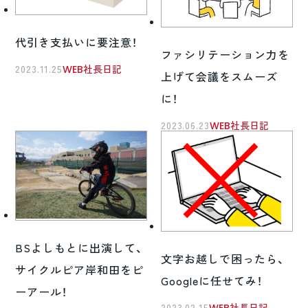
代引き支払いに要注意！
ファシリテーション力を
2023.11.25
WEB社長日記
上げて会議をスムーズ
に！
2023.06.23
WEB社長日記
BSよしもとに出演して、
文字お越しで困ったら、
サイクルピア岸和田をピ
Googleに任せてみ！
ーアール！
2023.02.15
WEB社長日記