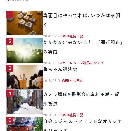
真面目にやってれば、いつかは華開
く
2020.07.20
WEB社長日記
なかなか出来ないこと＝「即行即止」
の実践
2020.08.24
ホームページ制作について
亀ちゃん講演会
2018.08.01
WEB社長日記
カメラ講座&撮影会in岸和田城～紀
州街道
2018.10.20
WEB社長日記
自分にジャストフィットなオリジナ
ルジーンズ