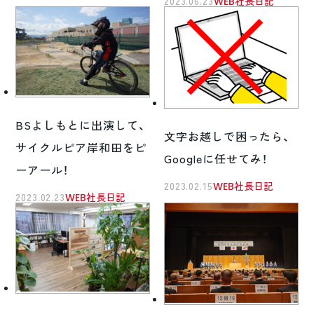
2023.06.23
WEB社長日記
BSよしもとに出演して、
文字お越しで困ったら、
サイクルピア岸和田をピ
Googleに任せてみ！
ーアール！
2023.02.15
WEB社長日記
2023.02.23
WEB社長日記