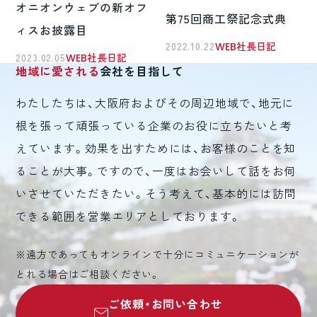
オニオンウェブの新オフ
第75回商工祭記念式典
ィスお披露目
2022.10.22
WEB社長日記
2023.02.05
WEB社長日記
地域に愛される
会社を目指して
わたしたちは、大阪府およびその周辺地域で、地元に
根を張って頑張っている企業のお役に立ちたいと考
えています。効果を出すためには、お客様のことを知
ることが大事。ですので、一度はお会いして話をお伺
いさせていただきたい。そう考えて、基本的には訪問
できる範囲を営業エリアとしております。
※遠方であってもオンラインで十分にコミュニケーションが
とれる場合はご相談ください。
ご依頼・お問い合わせ