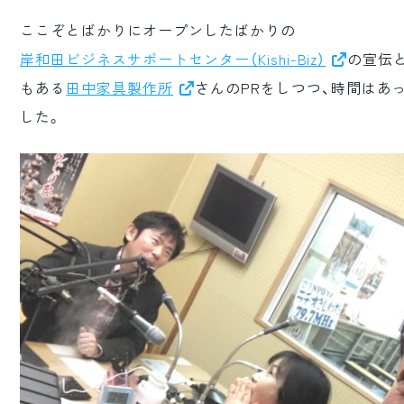
ここぞとばかりにオープンしたばかりの
岸和田ビジネスサポートセンター（Kishi-Biz）
の宣伝
もある
田中家具製作所
さんのPRをしつつ、時間はあ
した。