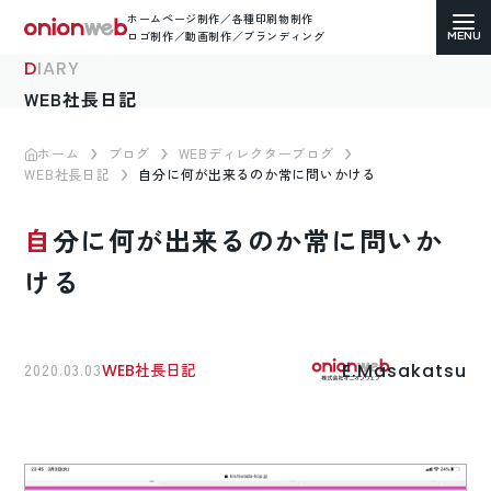
ホームページ制作／各種印刷物制作
ロゴ制作／動画制作／ブランディング
DIARY
WEB社長日記
ホーム
ブログ
WEBディレクターブログ
WEB社長日記
自分に何が出来るのか常に問いかける
ホームページ制作
自分に何が出来るのか常に問いか
コーポレートサイト
ける
ECサイト（通販）制作
LP（ランディングページ）制作
E.Masakatsu
2020.03.03
WEB社長日記
求人・採用サイト制作
各種印刷物デザイン