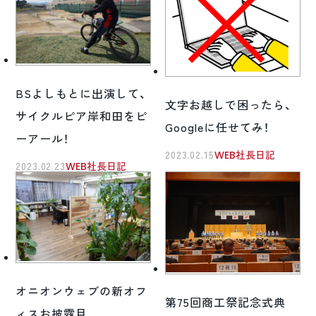
BSよしもとに出演して、
文字お越しで困ったら、
サイクルピア岸和田をピ
Googleに任せてみ！
ーアール！
2023.02.15
WEB社長日記
2023.02.23
WEB社長日記
オニオンウェブの新オフ
第75回商工祭記念式典
ィスお披露目