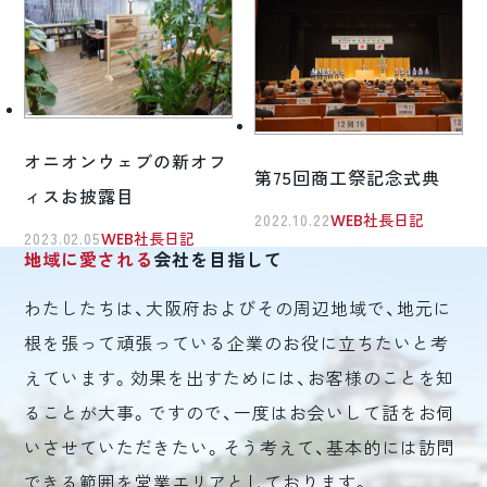
オニオンウェブの新オフ
第75回商工祭記念式典
ィスお披露目
2022.10.22
WEB社長日記
2023.02.05
WEB社長日記
地域に愛される
会社を目指して
わたしたちは、大阪府およびその周辺地域で、地元に
根を張って頑張っている企業のお役に立ちたいと考
えています。効果を出すためには、お客様のことを知
ることが大事。ですので、一度はお会いして話をお伺
いさせていただきたい。そう考えて、基本的には訪問
できる範囲を営業エリアとしております。