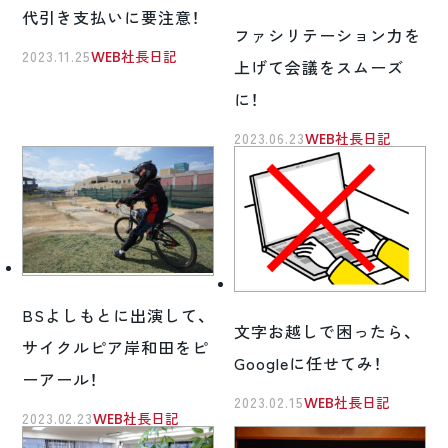
代引き支払いに要注意！
ファシリテーション力を
2023.11.25
WEB社長日記
上げて会議をスムーズ
に！
2023.06.23
WEB社長日記
BSよしもとに出演して、
文字お越しで困ったら、
サイクルピア岸和田をピ
Googleに任せてみ！
ーアール！
2023.02.15
WEB社長日記
2023.02.23
WEB社長日記