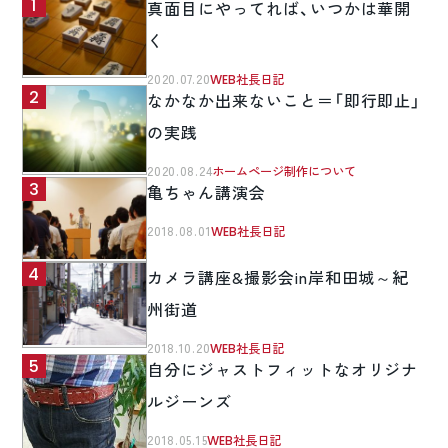
真面目にやってれば、いつかは華開
く
2020.07.20
WEB社長日記
なかなか出来ないこと＝「即行即止」
の実践
2020.08.24
ホームページ制作について
亀ちゃん講演会
2018.08.01
WEB社長日記
カメラ講座&撮影会in岸和田城～紀
州街道
2018.10.20
WEB社長日記
自分にジャストフィットなオリジナ
ルジーンズ
2018.05.15
WEB社長日記