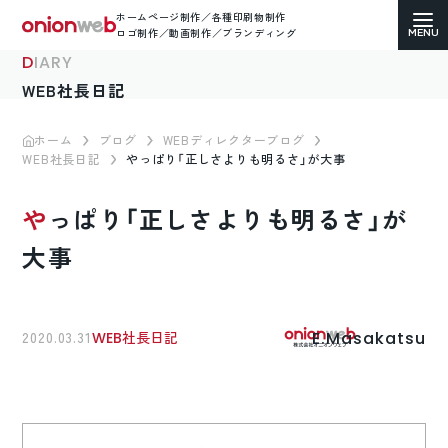
ホームページ制作／各種印刷物制作
ロゴ制作／動画制作／ブランディング
DIARY
WEB社長日記
ホーム
ブログ
WEBディレクターブログ
WEB社長日記
やっぱり「正しさよりも明るさ」が大事
ホームページ制作
やっぱり「正しさよりも明るさ」が
コーポレートサイト
大事
ECサイト（通販）制作
LP（ランディングページ）制作
E.Masakatsu
2020.03.31
WEB社長日記
求人・採用サイト制作
各種印刷物デザイン