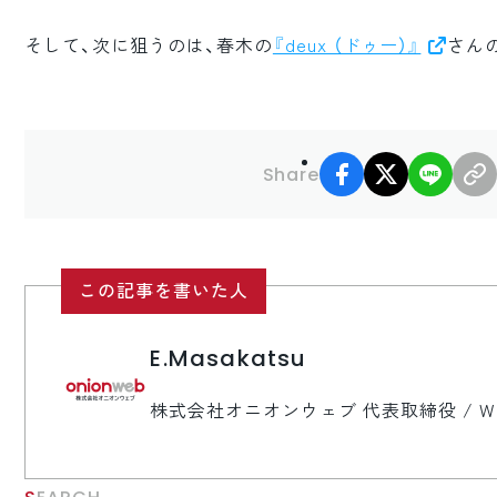
そして、次に狙うのは、春木の
『deux （ドゥー）』
さん
facebook
X
LINE
Share
この記事を書いた人
E.Masakatsu
株式会社オニオンウェブ 代表取締役 / 
SEARCH