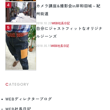
カメラ講座&撮影会in岸和田城～紀
州街道
2018.10.20
WEB社長日記
自分にジャストフィットなオリジナ
ルジーンズ
2018.05.15
WEB社長日記
CATEGORY
WEBディレクターブログ
WEB社長日記