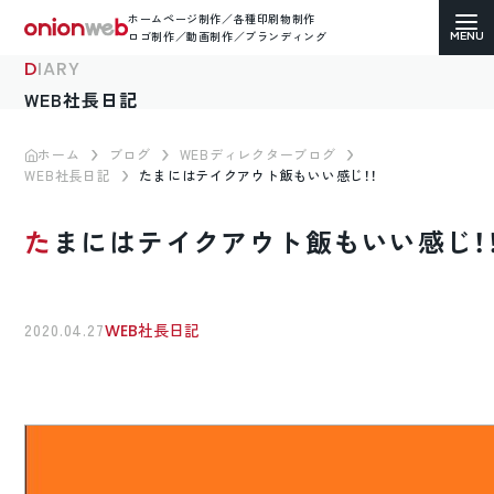
ホームページ制作／各種印刷物制作
ロゴ制作／動画制作／ブランディング
DIARY
WEB社長日記
ホーム
ブログ
WEBディレクターブログ
WEB社長日記
たまにはテイクアウト飯もいい感じ！！
ホームページ制作
たまにはテイクアウト飯もいい感じ！
コーポレートサイト
ECサイト（通販）制作
2020.04.27
WEB社長日記
LP（ランディングページ）制作
求人・採用サイト制作
各種印刷物デザイン