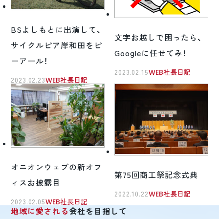
BSよしもとに出演して、
文字お越しで困ったら、
サイクルピア岸和田をピ
Googleに任せてみ！
ーアール！
2023.02.15
WEB社長日記
2023.02.23
WEB社長日記
オニオンウェブの新オフ
第75回商工祭記念式典
ィスお披露目
2022.10.22
WEB社長日記
2023.02.05
WEB社長日記
地域に愛される
会社を目指して