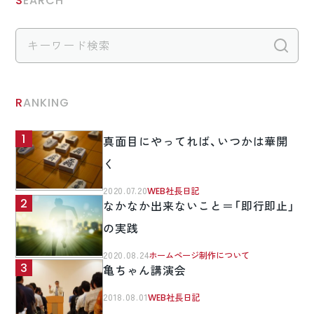
検
RANKING
真面目にやってれば、いつかは華開
く
2020.07.20
WEB社長日記
なかなか出来ないこと＝「即行即止」
の実践
2020.08.24
ホームページ制作について
亀ちゃん講演会
2018.08.01
WEB社長日記