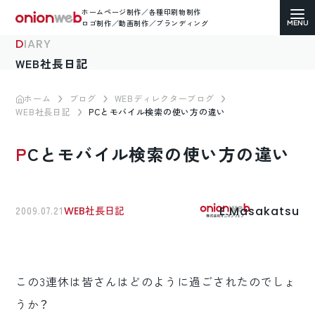
ホームページ制作／各種印刷物制作
ロゴ制作／動画制作／ブランディング
DIARY
WEB社長日記
ホーム
ブログ
WEBディレクターブログ
WEB社長日記
PCとモバイル検索の使い方の違い
ホームページ制作
PCとモバイル検索の使い方の違い
コーポレートサイト
ECサイト（通販）制作
E.Masakatsu
2009.07.21
WEB社長日記
LP（ランディングページ）制作
求人・採用サイト制作
この3連休は皆さんはどのように過ごされたのでしょ
各種印刷物デザイン
うか？