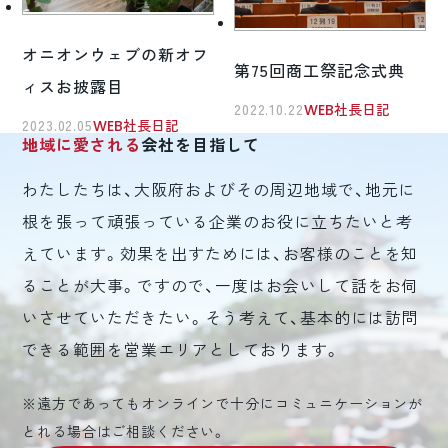
オニオンウェブの新オフ
第75回商工祭記念式典
ィスお披露目
2022.10.22
WEB社長日記
2023.02.05
WEB社長日記
地域に愛される
会社を目指して
わたしたちは、大阪府およびその周辺地域で、地元に
根を張って頑張っている企業のお役に立ちたいと考
えています。効果を出すためには、お客様のことを知
ることが大事。ですので、一度はお会いして話をお伺
いさせていただきたい。そう考えて、基本的には訪問
できる範囲を営業エリアとしております。
※遠方であってもオンラインで十分にコミュニケーションが
とれる場合はご相談ください。