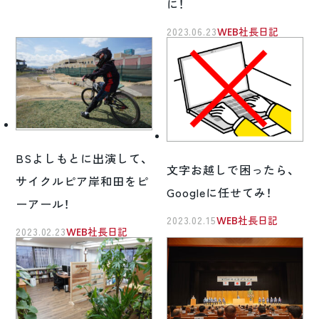
に！
2023.06.23
WEB社長日記
BSよしもとに出演して、
文字お越しで困ったら、
サイクルピア岸和田をピ
Googleに任せてみ！
ーアール！
2023.02.15
WEB社長日記
2023.02.23
WEB社長日記