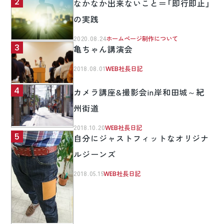
なかなか出来ないこと＝「即行即止」
の実践
2020.08.24
ホームページ制作について
亀ちゃん講演会
2018.08.01
WEB社長日記
カメラ講座&撮影会in岸和田城～紀
州街道
2018.10.20
WEB社長日記
自分にジャストフィットなオリジナ
ルジーンズ
2018.05.15
WEB社長日記