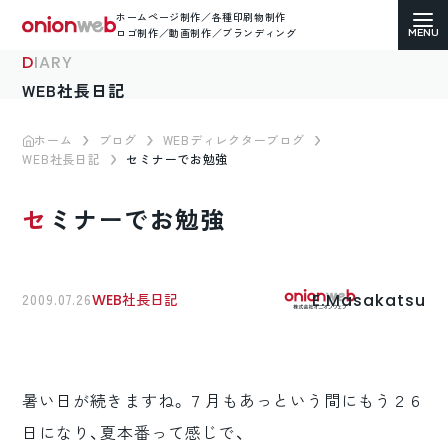
ホームページ制作／各種印刷物制作
ロゴ制作／動画制作／ブランディング
DIARY
WEB社長日記
ホーム
ブログ
WEBディレクターブログ
WEB社長日記
セミナーでお勉強
ホームページ制作
セミナーでお勉強
コーポレートサイト
ECサイト（通販）制作
E.Masakatsu
2009.07.26
WEB社長日記
LP（ランディングページ）制作
求人・採用サイト制作
暑い日が続きますね。７月もあっという間にもう２６
各種印刷物デザイン
日になり、夏本番って感じで、