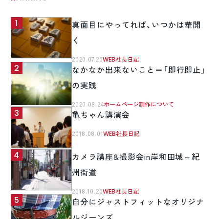
真面目にやってれば、いつかは華開
く
2020.07.20
WEB社長日記
なかなか出来ないこと＝「即行即止」
の実践
2020.08.24
ホームページ制作について
亀ちゃん講演会
2018.08.01
WEB社長日記
カメラ講座&撮影会in岸和田城～紀
州街道
2018.10.20
WEB社長日記
自分にジャストフィットなオリジナ
ルジーンズ