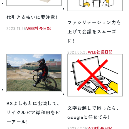
代引き支払いに要注意！
ファシリテーション力を
2023.11.25
WEB社長日記
上げて会議をスムーズ
に！
2023.06.23
WEB社長日記
BSよしもとに出演して、
文字お越しで困ったら、
サイクルピア岸和田をピ
Googleに任せてみ！
ーアール！
2023.02.15
WEB社長日記