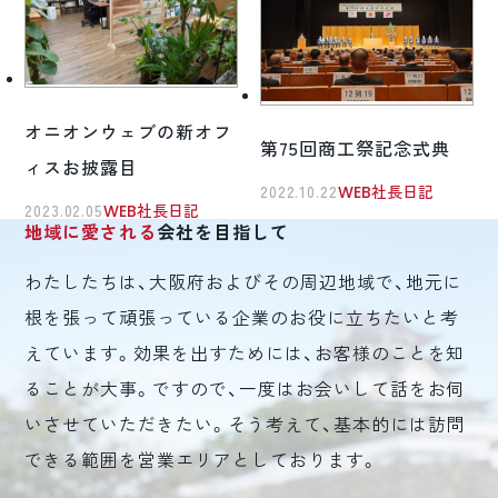
オニオンウェブの新オフ
第75回商工祭記念式典
ィスお披露目
2022.10.22
WEB社長日記
2023.02.05
WEB社長日記
地域に愛される
会社を目指して
わたしたちは、大阪府およびその周辺地域で、地元に
根を張って頑張っている企業のお役に立ちたいと考
えています。効果を出すためには、お客様のことを知
ることが大事。ですので、一度はお会いして話をお伺
いさせていただきたい。そう考えて、基本的には訪問
できる範囲を営業エリアとしております。