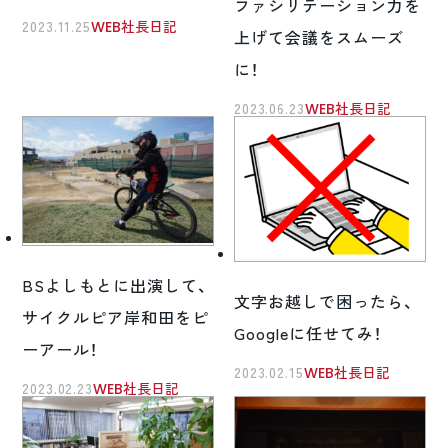
ファシリテーション力を
2023.11.25
WEB社長日記
上げて会議をスムーズ
に！
2023.06.23
WEB社長日記
BSよしもとに出演して、
文字お越しで困ったら、
サイクルピア岸和田をピ
Googleに任せてみ！
ーアール！
2023.02.15
WEB社長日記
2023.02.23
WEB社長日記