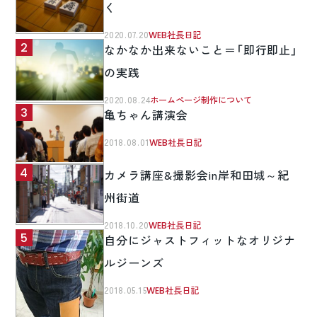
く
2020.07.20
WEB社長日記
なかなか出来ないこと＝「即行即止」
の実践
2020.08.24
ホームページ制作について
亀ちゃん講演会
2018.08.01
WEB社長日記
カメラ講座&撮影会in岸和田城～紀
州街道
2018.10.20
WEB社長日記
自分にジャストフィットなオリジナ
ルジーンズ
2018.05.15
WEB社長日記