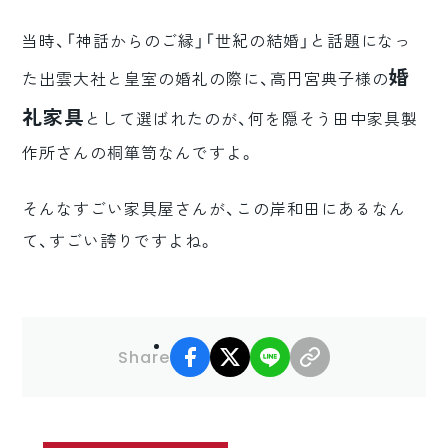
当時、「神話からのご縁」「世紀の結婚」と話題になっ
婚
た出雲大社と皇室の婚礼の際に、高円宮典子様の
礼家具
として選ばれたのが、何を隠そう田中家具製
作所さんの桐箪笥なんですよ。
そんなすごい家具屋さんが、この岸和田にあるなん
て、すごい誇りですよね。
facebook
X
LINE
リンクコピー
Share