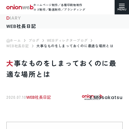
ホームページ制作／各種印刷物制作
ロゴ制作／動画制作／ブランディング
DIARY
WEB社長日記
ホーム
ブログ
WEBディレクターブログ
WEB社長日記
大事なものをしまっておくのに最適な場所とは
ホームページ制作
大事なものをしまっておくのに最
コーポレートサイト
適な場所とは
ECサイト（通販）制作
LP（ランディングページ）制作
E.Masakatsu
2020.07.10
WEB社長日記
求人・採用サイト制作
各種印刷物デザイン