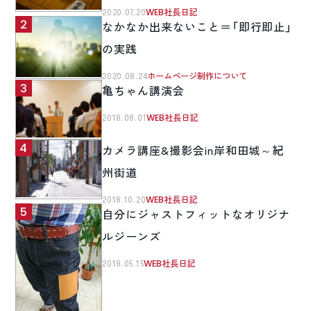
2020.07.20
WEB社長日記
なかなか出来ないこと＝「即行即止」
の実践
2020.08.24
ホームページ制作について
亀ちゃん講演会
2018.08.01
WEB社長日記
カメラ講座&撮影会in岸和田城～紀
州街道
2018.10.20
WEB社長日記
自分にジャストフィットなオリジナ
ルジーンズ
2018.05.15
WEB社長日記