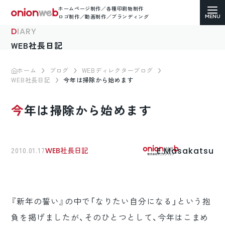
ホームページ制作／各種印刷物制作
ロゴ制作／動画制作／ブランディング
DIARY
WEB社長日記
ホーム
ブログ
WEBディレクターブログ
WEB社長日記
今年は掃除から始めます
ホームページ制作
今年は掃除から始めます
コーポレートサイト
ECサイト（通販）制作
E.Masakatsu
2010.01.17
WEB社長日記
LP（ランディングページ）制作
求人・採用サイト制作
『新年の誓い』の中で「なりたい自分になる」という抱
各種印刷物デザイン
負を掲げましたが、そのひとつとして、今年はこまめ