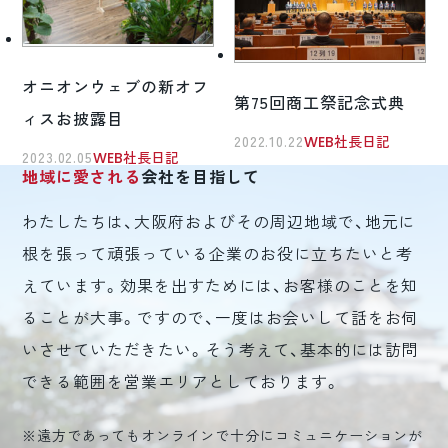
オニオンウェブの新オフ
第75回商工祭記念式典
ィスお披露目
2022.10.22
WEB社長日記
2023.02.05
WEB社長日記
地域に愛される
会社を目指して
わたしたちは、大阪府およびその周辺地域で、地元に
根を張って頑張っている企業のお役に立ちたいと考
えています。効果を出すためには、お客様のことを知
ることが大事。ですので、一度はお会いして話をお伺
いさせていただきたい。そう考えて、基本的には訪問
できる範囲を営業エリアとしております。
※遠方であってもオンラインで十分にコミュニケーションが