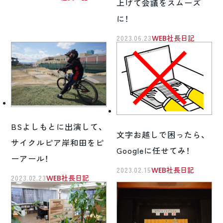
上げて会議をスムーズ
に！
2023.06.23
WEB社長日記
BSよしもとに出演して、
文字お越しで困ったら、
サイクルピア岸和田をピ
Googleに任せてみ！
ーアール！
2023.02.15
WEB社長日記
2023.02.23
WEB社長日記