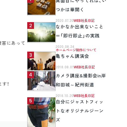
真面目にやってれば、い
つかは華開く
2020.07.20
WEB社長日記
なかなか出来ないこと
＝「即行即止」の実践
の被害にあって
2020.08.24
ホームページ制作について
亀ちゃん講演会
2018.08.01
WEB社長日記
カメラ講座&撮影会in岸
ます！
和田城～紀州街道
2018.10.20
WEB社長日記
自分にジャストフィッ
トなオリジナルジーン
ズ