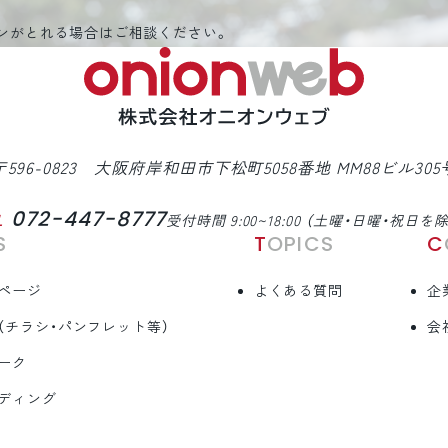
ンがとれる場合はご相談ください。
〒596-0823 大阪府岸和田市下松町5058番地 MM88ビル305
072-447-8777
L
受付時間 9:00~18:00 （土曜・日曜・祝日を
S
TOPICS
ページ
よくある質問
企
（チラシ・パンフレット等）
会
ーク
ディング