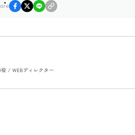
facebook
X
LINE
リンクコピー
are
 / WEBディレクター