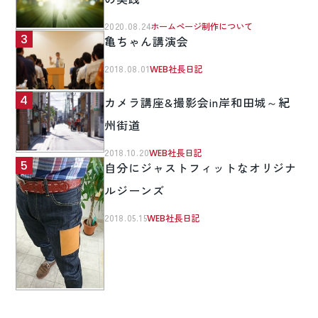
2020.08.24
ホームページ制作について
亀ちゃん講演会
2018.08.01
WEB社長日記
カメラ講座&撮影会in岸和田城～紀
州街道
2018.10.20
WEB社長日記
自分にジャストフィットなオリジナ
ルジーンズ
2018.05.15
WEB社長日記