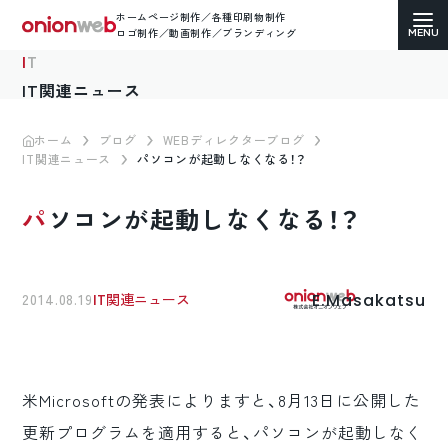
ホームページ制作／各種印刷物制作
ロゴ制作／動画制作／ブランディング
IT
IT関連ニュース
ホーム
ブログ
WEBディレクターブログ
IT関連ニュース
パソコンが起動しなくなる！？
ホームページ制作
パソコンが起動しなくなる！？
コーポレートサイト
ECサイト（通販）制作
E.Masakatsu
2014.08.19
IT関連ニュース
LP（ランディングページ）制作
求人・採用サイト制作
米Microsoftの発表によりますと、8月13日に公開した
各種印刷物デザイン
更新プログラムを適用すると、パソコンが起動しなく