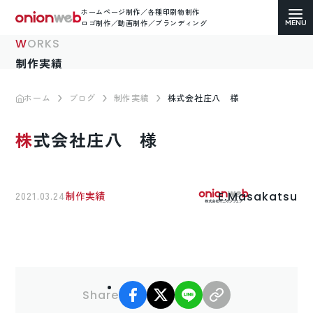
ホームページ制作／各種印刷物制作
ロゴ制作／動画制作／ブランディング
WORKS
制作実績
ホーム
ブログ
制作実績
株式会社庄八 様
ホームページ制作
株式会社庄八 様
コーポレートサイト
ECサイト（通販）制作
E.Masakatsu
2021.03.24
制作実績
LP（ランディングページ）制作
求人・採用サイト制作
facebook
X
LINE
リンクコピー
各種印刷物デザイン
Share