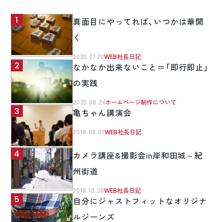
真面目にやってれば、いつかは華開
く
2020.07.20
WEB社長日記
なかなか出来ないこと＝「即行即止」
の実践
2020.08.24
ホームページ制作について
亀ちゃん講演会
2018.08.01
WEB社長日記
カメラ講座&撮影会in岸和田城～紀
州街道
2018.10.20
WEB社長日記
自分にジャストフィットなオリジナ
ルジーンズ