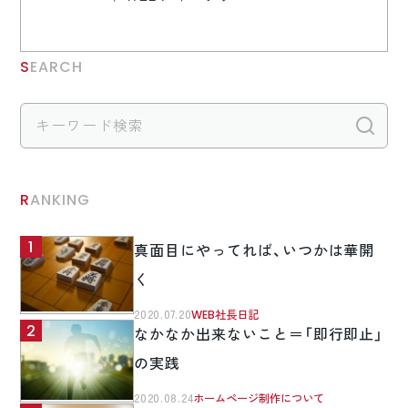
SEARCH
検
RANKING
真面目にやってれば、いつかは華開
く
2020.07.20
WEB社長日記
なかなか出来ないこと＝「即行即止」
の実践
2020.08.24
ホームページ制作について