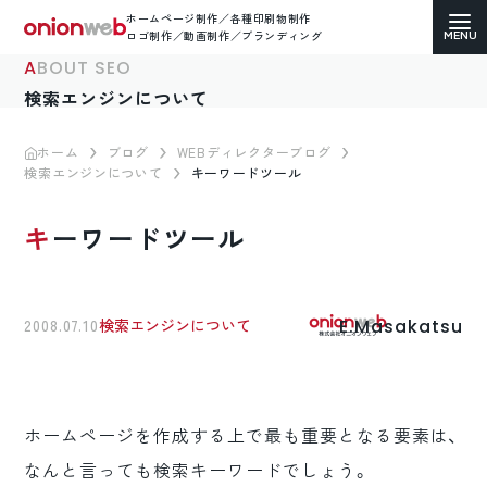
ホームページ制作／各種印刷物制作
ロゴ制作／動画制作／ブランディング
ABOUT SEO
検索エンジンについて
ホーム
ブログ
WEBディレクターブログ
検索エンジンについて
キーワードツール
ホームページ制作
キーワードツール
コーポレートサイト
ECサイト（通販）制作
E.Masakatsu
2008.07.10
検索エンジンについて
LP（ランディングページ）制作
求人・採用サイト制作
ホームページを作成する上で最も重要となる要素は、
各種印刷物デザイン
なんと言っても検索キーワードでしょう。