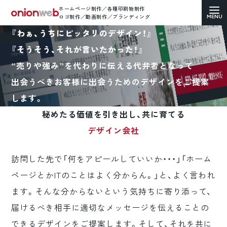
ホームページ制作／各種印刷物制作
ロゴ制作／動画制作／ブランディング
『
わ
ぁ
、
う
ち
に
ピ
ッ
タ
リ
の
デ
ザ
イ
ン
！
』
『
そ
う
そ
う
、
そ
れ
が
言
い
た
か
っ
た
！
』
“売りや強み”を代わりに伝える代弁者となって
出会うべきお客様に出会うためのデザインをご提案
ホームページ制作
します。
コーポレートサイト
秘めたる価値を引き出し、共に育てる
デザイン会社
ECサイト（通販）制作
訪問した先で「何をアピールしていいか・・・」「ホーム
LP（ランディングページ）制作
ページとかITのことはよく分からん。」と、よく言われ
求人・採用サイト制作
ます。そんな分からないという気持ちに寄り添って、
届けるべき相手に適切なメッセージを伝えることの
各種印刷物デザイン
できるデザインをご提案します。そして、それを共に