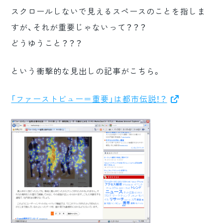
ロゴマーク制作
スクロールしないで見えるスペースのことを指しま
すが、それが重要じゃないって？？？
ブランディング
どうゆうこと？？？
という衝撃的な見出しの記事がこちら。
「ファーストビュー＝重要」は都市伝説！？