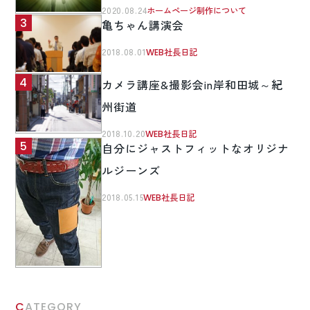
2020.08.24
ホームページ制作について
亀ちゃん講演会
2018.08.01
WEB社長日記
カメラ講座&撮影会in岸和田城～紀
州街道
2018.10.20
WEB社長日記
自分にジャストフィットなオリジナ
ルジーンズ
2018.05.15
WEB社長日記
CATEGORY