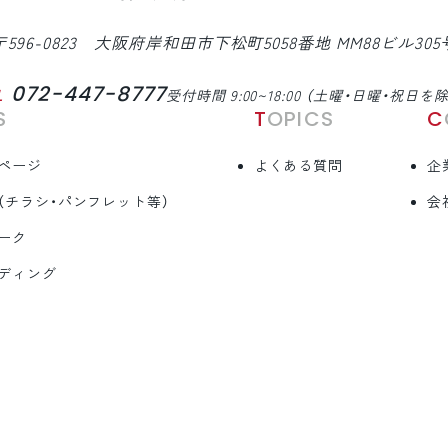
〒596-0823 大阪府岸和田市下松町5058番地 MM88ビル305
072-447-8777
L
受付時間 9:00~18:00 （土曜・日曜・祝日を
S
TOPICS
ページ
よくある質問
企
（チラシ・パンフレット等）
会
ーク
ディング