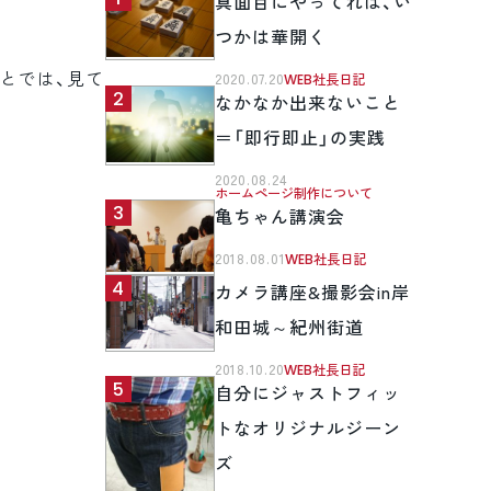
真面目にやってれば、い
つかは華開く
とでは、見て
2020.07.20
WEB社長日記
なかなか出来ないこと
＝「即行即止」の実践
2020.08.24
ホームページ制作について
亀ちゃん講演会
2018.08.01
WEB社長日記
カメラ講座&撮影会in岸
和田城～紀州街道
2018.10.20
WEB社長日記
自分にジャストフィッ
トなオリジナルジーン
ズ