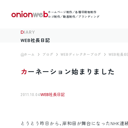
ホームページ制作／各種印刷物制作
ロゴ制作／動画制作／ブランディング
DIARY
WEB社長日記
ホーム
ブログ
WEBディレクターブログ
WEB社長日
カーネーション始まりました
2011.10.04
WEB社長日記
とうとう昨日から、岸和田が舞台になったNHK連