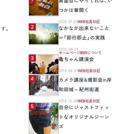
真面目にやってれば、い
つかは華開く
2020.07.20
WEB社長日記
なかなか出来ないこと
す。
＝「即行即止」の実践
2020.08.24
ホームページ制作について
亀ちゃん講演会
2018.08.01
WEB社長日記
カメラ講座&撮影会in岸
和田城～紀州街道
2018.10.20
WEB社長日記
自分にジャストフィッ
トなオリジナルジーン
ズ