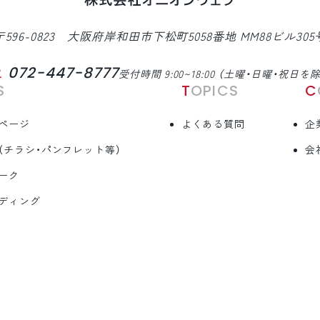
〒596-0823 大阪府岸和田市下松町5058番地 MM88ビル305
072-447-8777
L
受付時間 9:00~18:00 （土曜・日曜・祝日を
S
TOPICS
ページ
よくある質問
企
（チラシ・パンフレット等）
会
ーク
ディング