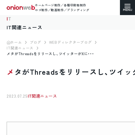
ホームページ制作／各種印刷物制作
ロゴ制作／動画制作／ブランディング
IT
IT関連ニュース
ホーム
ブログ
WEBディレクターブログ
IT関連ニュース
ホームページ制作
メタがThreadsをリリースし、ツイッターがXに・・・
コーポレートサイト
メタがThreadsをリリースし、ツイッ
ECサイト（通販）制作
LP（ランディングページ）制作
2023.07.25
IT関連ニュース
求人・採用サイト制作
各種印刷物デザイン