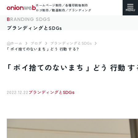
ホームページ制作／各種印刷物制作
ロゴ制作／動画制作／ブランディング
BRANDING SDGS
ブランディングとSDGs
ホーム
ブログ
ブランディングとSDGs
「 ポイ捨てのないまち 」 どう 行動 する？
ホームページ制作
「 ポイ捨てのないまち 」 どう 行動 す
コーポレートサイト
ECサイト（通販）制作
2022.12.22
ブランディングとSDGs
LP（ランディングページ）制作
求人・採用サイト制作
各種印刷物デザイン