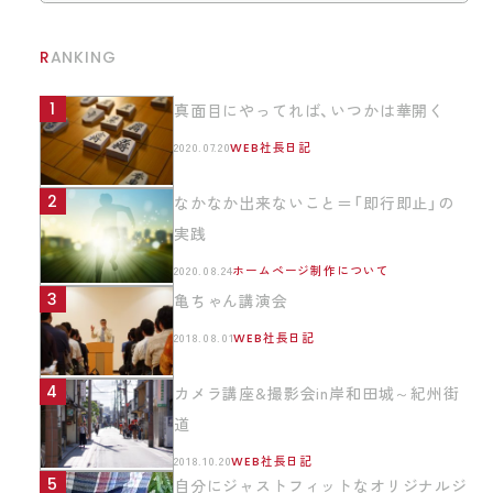
ブランディング
RANKING
真面目にやってれば、いつかは華開く
2020.07.20
WEB社長日記
なかなか出来ないこと＝「即行即止」の
実践
2020.08.24
ホームページ制作について
亀ちゃん講演会
2018.08.01
WEB社長日記
カメラ講座&撮影会in岸和田城～紀州街
道
2018.10.20
WEB社長日記
自分にジャストフィットなオリジナルジ