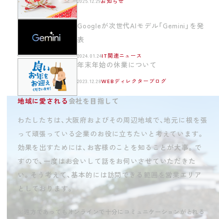
2025.12.29
お知らせ
Googleが次世代AIモデル「Gemini」を発
表
2024.01.24
IT関連ニュース
年末年始の休業について
2023.12.28
WEBディレクターブログ
地域に愛される
会社を目指して
わたしたちは、大阪府およびその周辺地域で、地元に根を張
って頑張っている企業のお役に立ちたいと考えています。
効果を出すためには、お客様のことを知ることが大事。で
すので、一度はお会いして話をお伺いさせていただきた
い。そう考えて、基本的には訪問できる範囲を営業エリア
としております。
※遠方であってもオンラインで十分にコミュニケーションがとれる