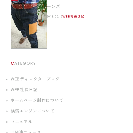
ーンズ
2018.05.15
WEB社長日記
CATEGORY
WEBディレクターブログ
WEB社長日記
ホームページ制作について
検索エンジンについて
マニュアル
IT関連ニュース