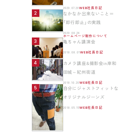
2020.07.20
WEB社長日記
なかなか出来ないこと＝
「即行即止」の実践
2020.08.24
ホームページ制作について
亀ちゃん講演会
2018.08.01
WEB社長日記
カメラ講座&撮影会in岸和
田城～紀州街道
2018.10.20
WEB社長日記
自分にジャストフィットな
オリジナルジーンズ
2018.05.15
WEB社長日記