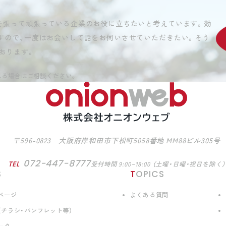
を張って頑張っている企業のお役に立ちたいと考えています。効
すので、一度はお会いして話をお伺いさせていただきたい。そう
おります。
れる場合はご相談ください。
〒596-0823 大阪府岸和田市下松町5058番地 MM88ビル305号
072-447-8777
TEL
受付時間 9:00~18:00 （土曜・日曜・祝日を除く）
S
TOPICS
ページ
よくある質問
（チラシ・パンフレット等）