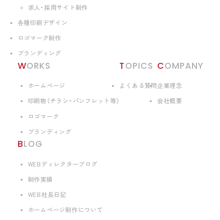
求人・採用サイト制作
各種印刷デザイン
ロゴマーク制作
ブランディング
WORKS
TOPICS
COMPANY
ホームページ
よくある質問
企業理念
印刷物（チラシ・パンフレット等）
会社概要
ロゴマーク
ブランディング
BLOG
WEBディレクターブログ
制作実績
WEB社長日記
ホームページ制作について