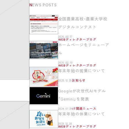
NEWS POSTS
全国農業高校・農業大学校
デジタルコンテスト
2026.02.17
WEBディレクターブログ
ホームページをリニューア
ル
2026.02.10
WEBディレクターブログ
年末年始の営業について
2025.12.29
お知らせ
Googleが次世代AIモデル
「Gemini」を発表
2024.01.24
IT関連ニュース
年末年始の休業について
2023.12.28
WEBディレクターブログ