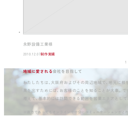
永野設備工業様
2010.12.07
制作実績
1
地域に愛される
会社を目指して
わたしたちは、大阪府およびその周辺地域で、地元に根
果を出すためには、お客様のことを知ることが大事。で
考えて、基本的には訪問できる範囲を営業エリアとして
※遠方であってもオンラインで十分にコミュニケーションがと