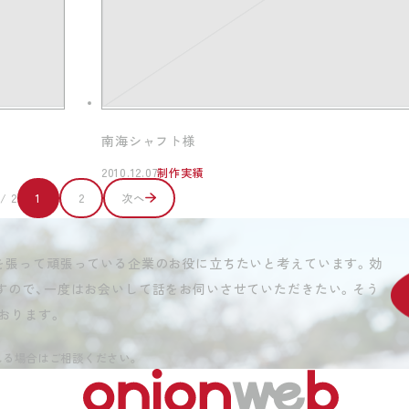
南海シャフト様
2010.12.07
制作実績
 / 2
1
2
次へ
を張って頑張っている企業のお役に立ちたいと考えています。効
すので、一度はお会いして話をお伺いさせていただきたい。そう
おります。
れる場合はご相談ください。