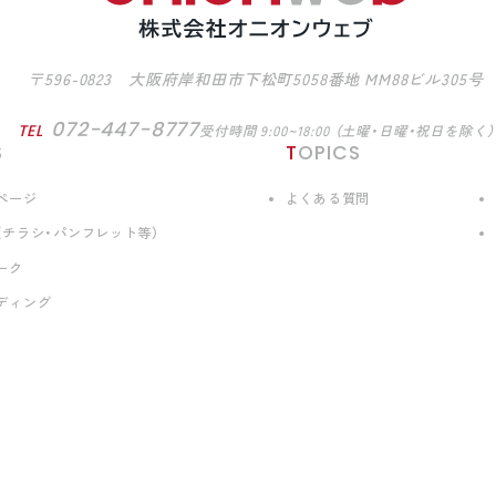
〒596-0823 大阪府岸和田市下松町5058番地 MM88ビル305号
072-447-8777
TEL
受付時間 9:00~18:00 （土曜・日曜・祝日を除く）
S
TOPICS
ページ
よくある質問
（チラシ・パンフレット等）
ーク
ディング