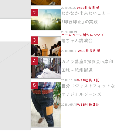
2020.07.20
WEB社長日記
なかなか出来ないこと＝
「即行即止」の実践
2020.08.24
ホームページ制作について
亀ちゃん講演会
2018.08.01
WEB社長日記
カメラ講座&撮影会in岸和
田城～紀州街道
2018.10.20
WEB社長日記
自分にジャストフィットな
オリジナルジーンズ
2018.05.15
WEB社長日記